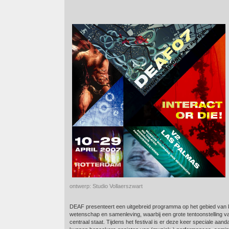
ontwerp: Studio Vollaerszwart
DEAF presenteert een uitgebreid programma op het gebied van k
wetenschap en samenleving, waarbij een grote tentoonstelling v
centraal staat. Tijdens het festival is er deze keer speciale aa