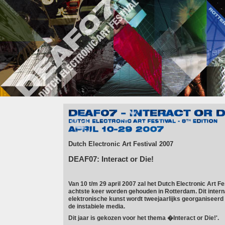
DEAF07 � Interact or Die!
April 10th�29th 2007
Dutch Electronic Art Festival 2007
DEAF07: Interact or Die!
Van 10 t/m 29 april 2007 zal het Dutch Electronic Art F
achtste keer worden gehouden in Rotterdam. Dit interna
elektronische kunst wordt tweejaarlijks georganiseerd 
de instabiele media.
Dit jaar is gekozen voor het thema �Interact or Die!'.