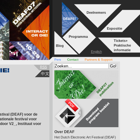
Deelnemers
DEAF07
Expositie
Programma
Tickets+
Praktische
Blog
informatie
English
Pers
Contact
Partners & Support
RSS
estival (DEAF) voor de
tionale festival voor
door V2_, Instituut voor
Over DEAF
Het Dutch Electronic Art Festival (DEAF)