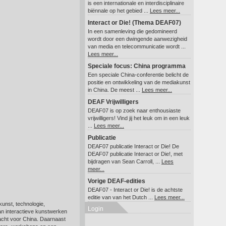
is een internationale en interdisciplinaire
biënnale op het gebied ...
Lees meer...
Interact or Die! (Thema DEAF07)
In een samenleving die gedomineerd
wordt door een dwingende aanwezigheid
van media en telecommunicatie wordt ...
Lees meer...
Speciale focus: China programma
Een speciale China-conferentie belicht de
positie en ontwikkeling van de mediakunst
in China. De meest ...
Lees meer...
DEAF Vrijwilligers
DEAF07 is op zoek naar enthousiaste
vrijwilligers! Vind jij het leuk om in een leuk
...
Lees meer...
Publicatie
DEAF07 publicatie Interact or Die! De
DEAF07 publicatie Interact or Die!, met
bijdragen van Sean Carroll, ...
Lees
meer...
Vorige DEAF-edities
DEAF07 - Interact or Die! is de achtste
editie van van het Dutch ...
Lees meer...
unst, technologie,
Login
an interactieve kunstwerken
ndacht voor China. Daarnaast