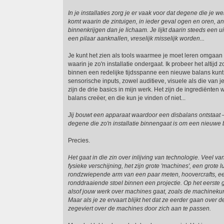
In je installaties zorg je er vaak voor dat degene die je 
komt waarin de zintuigen, in ieder geval ogen en oren, an
binnenkrijgen dan je lichaam. Je lijkt daarin steeds een u
een pilaar aanknallen, vreselijk misselijk worden...
Je kunt het zien als tools waarmee je moet leren omgaan
waarin je zo'n installatie ondergaat. Ik probeer het altijd
binnen een redelijke tijdsspanne een nieuwe balans kunt 
sensorische inputs, zowel auditieve, visuele als die van 
zijn de drie basics in mijn werk. Het zijn de ingrediënte
balans creëer, en die kun je vinden of niet...
Jij bouwt een apparaat waardoor een disbalans ontstaat 
degene die zo'n installatie binnengaat is om een nieuwe 
Precies.
Het gaat in die zin over inlijving van technologie. Veel van
fysieke verschijning, het zijn grote 'machines', een grote
rondzwiepende arm van een paar meten, hoovercrafts, e
ronddraaiende stoel binnen een projectie. Op het eerste ge
alsof jouw werk over machines gaat, zoals de machinekuns
Maar als je ze ervaart blijkt het dat ze eerder gaan over 
zegeviert over de machines door zich aan te passen.