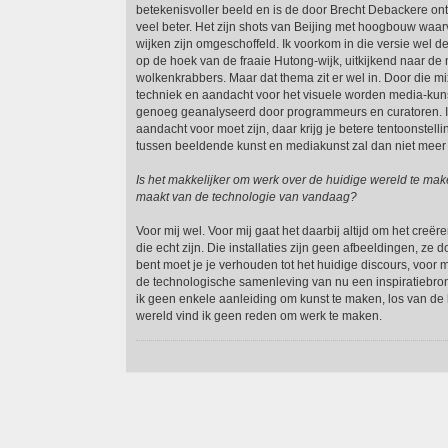
betekenisvoller beeld en is de door Brecht Debackere ont
veel beter. Het zijn shots van Beijing met hoogbouw waa
wijken zijn omgeschoffeld. Ik voorkom in die versie wel d
op de hoek van de fraaie Hutong-wijk, uitkijkend naar d
wolkenkrabbers. Maar dat thema zit er wel in. Door die mi
techniek en aandacht voor het visuele worden media-kun
genoeg geanalyseerd door programmeurs en curatoren. I
aandacht voor moet zijn, daar krijg je betere tentoonstell
tussen beeldende kunst en mediakunst zal dan niet meer re
Is het makkelijker om werk over de huidige wereld te ma
maakt van de technologie van vandaag?
Voor mij wel. Voor mij gaat het daarbij altijd om het creëren
die echt zijn. Die installaties zijn geen afbeeldingen, ze d
bent moet je je verhouden tot het huidige discours, voor m
de technologische samenleving van nu een inspiratiebron 
ik geen enkele aanleiding om kunst te maken, los van de
wereld vind ik geen reden om werk te maken.