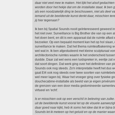
daar niet veel mee te maken. Het lijkt het alsof gedachte
worden door het hekje dat om de installatie staat. Ik ben 
als een noodzakelijk ding te beschouwen, niet als deel va
iemand uit de beeldende kunst denkt daar, misschien tere
jij hier tegenaan?
Ik ben bij Spatial Sounds nooit geïnteresseerd geweest in
het niet over. Surveillance is Big Brother die van op een a
het doen bent, en dit is een apparaat dat de ruimte aftast 
bezoeker. Op een bepaald moment kan het op hol slaan, m
surveillance te maken. Dat het thema ruimteafbakening w
wel wat in. Ik ben afgestudeerd met kleine sculpturaal 
architectonische ruimtes waarin ik het onderscheid tusse
duidde. Daar zat wel eens een luidspreker in, eentje zat
dat soort dingen. Dat werk ging over het definiëren van pl
Sounds ook nog steeds. Zo'n interpretatie heeft het dus we
gaat EI4 ook nog steeds over twee soorten van ruimtebel
wel meer lagen bij. Waar het vroeger ging over fysieke g
douchecabine-installatie als beeld van je eigen privérui
de grenzen van een door media gedomineerde samenlevi
virtueel en 'echt'.
Is er misschien ook op een verschil in beleving van zulke
uit de beeldende kunst vooral let op de visuele aanwezigh
daar goed naar kijkt, heb ik soms het idee dat ik er bijna b
Sounds let ik meteen op het geluid en op de manier waar