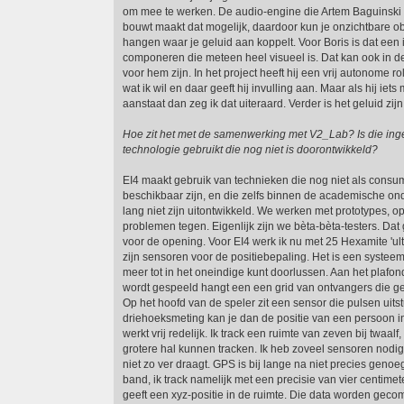
om mee te werken. De audio-engine die Artem Baguinski
bouwt maakt dat mogelijk, daardoor kun je onzichtbare o
hangen waar je geluid aan koppelt. Voor Boris is dat een
componeren die meteen heel visueel is. Dat kan ook in d
voor hem zijn. In het project heeft hij een vrij autonome ro
wat ik wil en daar geeft hij invulling aan. Maar als hij iet
aanstaat dan zeg ik dat uiteraard. Verder is het geluid zijn
Hoe zit het met de samenwerking met V2_Lab? Is die ing
technologie gebruikt die nog niet is doorontwikkeld?
EI4 maakt gebruik van technieken die nog niet als cons
beschikbaar zijn, en die zelfs binnen de academische on
lang niet zijn uitontwikkeld. We werken met prototypes, op
problemen tegen. Eigenlijk zijn we bèta-bèta-testers. Dat
voor de opening. Voor EI4 werk ik nu met 25 Hexamite 'ult
zijn sensoren voor de positiebepaling. Het is een systeem 
meer tot in het oneindige kunt doorlussen. Aan het plafon
wordt gespeeld hangt een een grid van ontvangers die g
Op het hoofd van de speler zit een sensor die pulsen uits
driehoeksmeting kan je dan de positie van een persoon i
werkt vrij redelijk. Ik track een ruimte van zeven bij twaalf
grotere hal kunnen tracken. Ik heb zoveel sensoren nodig
niet zo ver draagt. GPS is bij lange na niet precies genoeg
band, ik track namelijk met een precisie van vier centime
geeft een xyz-positie in de ruimte. Die data worden gecom