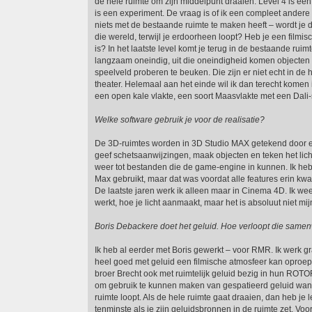
de hele ruimte om zijn middelpunt draaien. Level 4 is een
is een experiment. De vraag is of ik een compleet andere
niets met de bestaande ruimte te maken heeft – wordt je
die wereld, terwijl je erdoorheen loopt? Heb je een filmis
is? In het laatste level komt je terug in de bestaande ruim
langzaam oneindig, uit die oneindigheid komen objecten 
speelveld proberen te beuken. Die zijn er niet echt in de h
theater. Helemaal aan het einde wil ik dan terecht komen i
een open kale vlakte, een soort Maasvlakte met een Dali
Welke software gebruik je voor de realisatie?
De 3D-ruimtes worden in 3D Studio MAX getekend door ee
geef schetsaanwijzingen, maak objecten en teken het licht
weer tot bestanden die de game-engine in kunnen. Ik heb 
Max gebruikt, maar dat was voordat alle features erin k
De laatste jaren werk ik alleen maar in Cinema 4D. Ik wee
werkt, hoe je licht aanmaakt, maar het is absoluut niet mi
Boris Debackere doet het geluid. Hoe verloopt die same
Ik heb al eerder met Boris gewerkt – voor RMR. Ik werk 
heel goed met geluid een filmische atmosfeer kan oproepe
broer Brecht ook met ruimtelijk geluid bezig in hun ROTOR
om gebruik te kunnen maken van gespatieerd geluid wann
ruimte loopt. Als de hele ruimte gaat draaien, dan heb je l
tenminste als je zijn geluidsbronnen in de ruimte zet. Vo