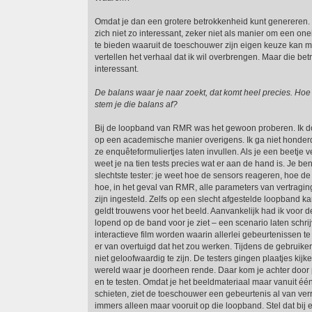
Omdat je dan een grotere betrokkenheid kunt genereren. Ik 
zich niet zo interessant, zeker niet als manier om een one
te bieden waaruit de toeschouwer zijn eigen keuze kan ma
vertellen het verhaal dat ik wil overbrengen. Maar die bet
interessant.
De balans waar je naar zoekt, dat komt heel precies. Hoe
stem je die balans af?
Bij de loopband van RMR was het gewoon proberen. Ik do
op een academische manier overigens. Ik ga niet honde
ze enquêteformuliertjes laten invullen. Als je een beetje
weet je na tien tests precies wat er aan de hand is. Je ben
slechtste tester: je weet hoe de sensors reageren, hoe d
hoe, in het geval van RMR, alle parameters van vertraging
zijn ingesteld. Zelfs op een slecht afgestelde loopband ka
geldt trouwens voor het beeld. Aanvankelijk had ik voor d
lopend op de band voor je ziet – een scenario laten schri
interactieve film worden waarin allerlei gebeurtenissen te
er van overtuigd dat het zou werken. Tijdens de gebruiker
niet geloofwaardig te zijn. De testers gingen plaatjes kijk
wereld waar je doorheen rende. Daar kom je achter doo
en te testen. Omdat je het beeldmateriaal maar vanuit één
schieten, ziet de toeschouwer een gebeurtenis al van ve
immers alleen maar vooruit op die loopband. Stel dat bij