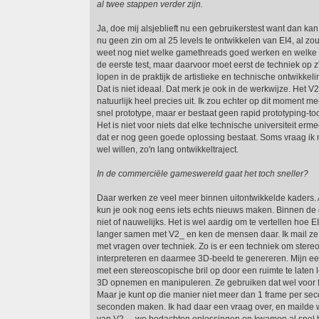
al twee stappen verder zijn.
Ja, doe mij alsjeblieft nu een gebruikerstest want dan kan
nu geen zin om al 25 levels te ontwikkelen van EI4, al zou 
weet nog niet welke gamethreads goed werken en welke n
de eerste test, maar daarvoor moet eerst de techniek op z
lopen in de praktijk de artistieke en technische ontwikkeli
Dat is niet ideaal. Dat merk je ook in de werkwijze. Het 
natuurlijk heel precies uit. Ik zou echter op dit moment m
snel prototype, maar er bestaat geen rapid prototyping-t
Het is niet voor niets dat elke technische universiteit erme
dat er nog geen goede oplossing bestaat. Soms vraag ik m
wel willen, zo'n lang ontwikkeltraject.
In de commerciële gameswereld gaat het toch sneller?
Daar werken ze veel meer binnen uitontwikkelde kaders. A
kun je ook nog eens iets echts nieuws maken. Binnen de
niet of nauwelijks. Het is wel aardig om te vertellen hoe E
langer samen met V2_ en ken de mensen daar. Ik mail ze
met vragen over techniek. Zo is er een techniek om stere
interpreteren en daarmee 3D-beeld te genereren. Mijn e
met een stereoscopische bril op door een ruimte te laten l
3D opnemen en manipuleren. Ze gebruiken dat wel voor
Maar je kunt op die manier niet meer dan 1 frame per seco
seconden maken. Ik had daar een vraag over, en mailde