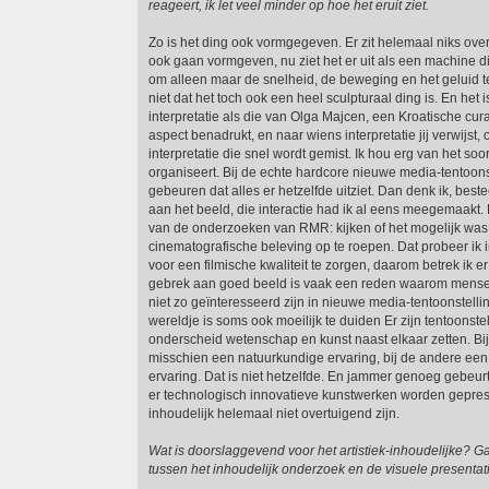
reageert, ik let veel minder op hoe het eruit ziet.
Zo is het ding ook vormgegeven. Er zit helemaal niks over
ook gaan vormgeven, nu ziet het er uit als een machine die
om alleen maar de snelheid, de beweging en het geluid 
niet dat het toch ook een heel sculpturaal ding is. En het is
interpretatie als die van Olga Majcen, een Kroatische cur
aspect benadrukt, en naar wiens interpretatie jij verwijst, o
interpretatie die snel wordt gemist. Ik hou erg van het soor
organiseert. Bij de echte hardcore nieuwe media-tentoons
gebeuren dat alles er hetzelfde uitziet. Dan denk ik, bes
aan het beeld, die interactie had ik al eens meegemaakt
van de onderzoeken van RMR: kijken of het mogelijk wa
cinematografische beleving op te roepen. Dat probeer ik i
voor een filmische kwaliteit te zorgen, daarom betrek ik er
gebrek aan goed beeld is vaak een reden waarom mense
niet zo geïnteresseerd zijn in nieuwe media-tentoonstell
wereldje is soms ook moeilijk te duiden Er zijn tentoonste
onderscheid wetenschap en kunst naast elkaar zetten. Bij 
misschien een natuurkundige ervaring, bij de andere een 
ervaring. Dat is niet hetzelfde. En jammer genoeg gebeur
er technologisch innovatieve kunstwerken worden geprese
inhoudelijk helemaal niet overtuigend zijn.
Wat is doorslaggevend voor het artistiek-inhoudelijke? G
tussen het inhoudelijk onderzoek en de visuele presentat