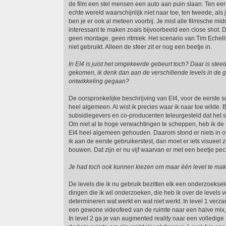
de film een stel mensen een auto aan puin slaan. Ten eers
echte wereld waarschijnlijk niet naar toe, ten tweede, als je
ben je er ook al meteen voorbij. Je mist alle filmische m
interessant te maken zoals bijvoorbeeld een close shot. 
geen montage, geen ritmiek. Het scenario van Tim Echells
niet gebruikt. Alleen de sfeer zit er nog een beetje in.
In EI4 is juist het omgekeerde gebeurt toch? Daar is ste
gekomen, ik denk dan aan de verschillende levels in de 
ontwikkeling gegaan?
De oorspronkelijke beschrijving van EI4, voor de eerste 
heel algemeen. Al wist ik precies waar ik naar toe wilde.
subsidiegevers en co-producenten teleurgesteld dat het s
Om niet al te hoge verwachtingen te scheppen, heb ik de 
EI4 heel algemeen gehouden. Daarom stond er niets in 
ik aan de eerste gebruikerstest, dan moet er iets visueel z
bouwen. Dat zijn er nu vijf waarvan er met een beetje pec
Je had toch ook kunnen kiezen om maar één level te ma
De levels die ik nu gebruik bezitten elk een onderzoeksel
dingen die ik wil onderzoeken, die heb ik over de levels 
determineren wat werkt en wat niet werkt. In level 1 verza
een gewone videofeed van de ruimte naar een halve mix,
In level 2 ga je van augmented reality naar een volledige 