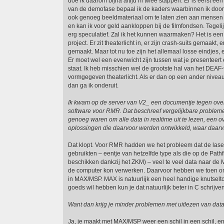
doe ik daarom bijna altijd in twee stappen. Er is eerst e
van de demofase bepaal ik de kaders waarbinnen ik door
ook genoeg beeldmateriaal om te laten zien aan mensen 
en kan ik voor geld aankloppen bij de filmfondsen. Tegelij
erg speculatief. Zal ik het kunnen waarmaken? Het is een
project. Er zit theaterlicht in, er zijn crash-suits gemaakt,
gemaakt. Maar tot nu toe zijn het allemaal losse eindjes, e
Er moet wel een evenwicht zijn tussen wat je presenteer
staat. Ik heb misschien wel de grootste hal van het DEAF-f
vormgegeven theaterlicht. Als er dan op een ander niveau 
dan ga ik onderuit.
Ik kwam op de server van V2_ een documentje tegen over
software voor RMR. Dat beschreef vergelijkbare probleme
genoeg waren om alle data in realtime uit te lezen, een o
oplossingen die daarvoor werden ontwikkeld, waar daarva
Dat klopt. Voor RMR hadden we het probleem dat de las
gebruikten – eentje van hetzelfde type als die op de Pathf
beschikken dankzij het ZKM) – veel te veel data naar de
de computer kon verwerken. Daarvoor hebben we toen o
in MAX/MSP. MAX is natuurlijk een heel handige knutseltoo
goeds wil hebben kun je dat natuurlijk beter in C schrijven
Want dan krijg je minder problemen met uitlezen van data
Ja, je maakt met MAX/MSP weer een schil in een schil, en 