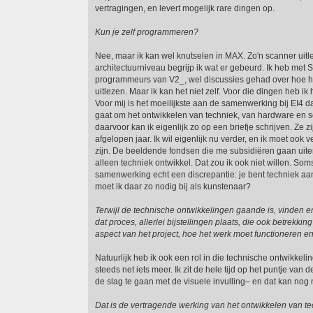
vertragingen, en levert mogelijk rare dingen op.
Kun je zelf programmeren?
Nee, maar ik kan wel knutselen in MAX. Zo'n scanner uitle
architectuurniveau begrijp ik wat er gebeurd. Ik heb met 
programmeurs van V2_, wel discussies gehad over hoe hi
uitlezen. Maar ik kan het niet zelf. Voor die dingen heb i
Voor mij is het moeilijkste aan de samenwerking bij EI4 da
gaat om het ontwikkelen van techniek, van hardware en so
daarvoor kan ik eigenlijk zo op een briefje schrijven. Ze z
afgelopen jaar. Ik wil eigenlijk nu verder, en ik moet ook v
zijn. De beeldende fondsen die me subsidiëren gaan uiter
alleen techniek ontwikkel. Dat zou ik ook niet willen. Soms 
samenwerking echt een discrepantie: je bent techniek aan
moet ik daar zo nodig bij als kunstenaar?
Terwijl de technische ontwikkelingen gaande is, vinden e
dat proces, allerlei bijstellingen plaats, die ook betrekkin
aspect van het project, hoe het werk moet functioneren en
Natuurlijk heb ik ook een rol in die technische ontwikkeling
steeds net iets meer. Ik zit de hele tijd op het puntje van 
de slag te gaan met de visuele invulling– en dat kan nog n
Dat is de vertragende werking van het ontwikkelen van tech