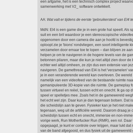
een artgame, het is een technisch complex project waarvo
samenwerking met V2_ software ontwikkelt.
AA:
Wat valt er tijdens de eerste 'gebruikerstest' van EI4 t
MdN: EI4 is een game die je in een grote hal speelt. Als s
suit en een bril waardoor je een stereoscopische videofee
opgenomen door een camera die aan je hoofd is bevestigd
oploopt zie je 'bions' rondvliegen, een soort intelligente k
verzamelen door ernaar toe te lopen – dan blijven ze aan
helpen je om te navigeren in de hogere levels van de gam
betonnen pilaren, maar die kun je niet altijd zien door de 
echter wel altijd omheen, ze zijn dus een extensie van jez
navigeren. De gamethread van EI4 is het 'verzamelen' v
je in een veranderende wereld kan overleven. De wereld
namelijk van een videofeed van de bestaande ruimte na
gemanipuleerde 3D-kopie van die ruimte. De gameplay fo
tussen virtueel en reëel, tussen echt en onecht. Ik ga op di
speel er spelletjes mee. Zoals het in de gamewereld wegh
het echt wel zijn. Daar kun je dan tegenaan botsen. Dat 
die scheidslijn aan te geven. Fysieker kan je het niet ma
tegenaan, weg uit de artificiële wereld. Daarom draag je 
scheidslijn tussen echt en onecht, immersie en non-immer
vorige werk, Run Motherfucker Run (RMR), een rol. Daar
opgejaagd, je kunt er controle over krijgen, maar lukt dat ni
van de band afgegooid, en dus fysiek uit de gamewereld