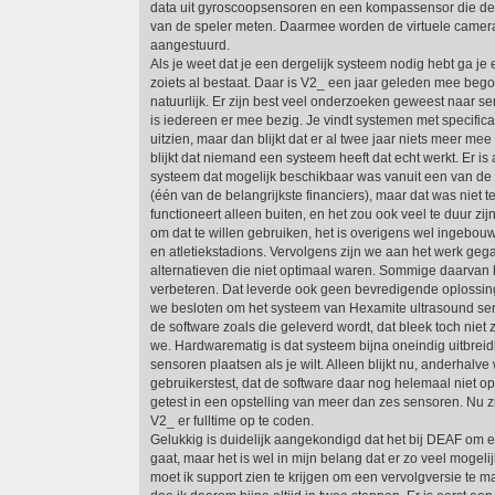
data uit gyroscoopsensoren en een kompassensor die de 
van de speler meten. Daarmee worden de virtuele camer
aangestuurd.
Als je weet dat je een dergelijk systeem nodig hebt ga je
zoiets al bestaat. Daar is V2_ een jaar geleden mee begon
natuurlijk. Er zijn best veel onderzoeken geweest naar s
is iedereen er mee bezig. Je vindt systemen met specifica
uitzien, maar dan blijkt dat er al twee jaar niets meer mee
blijkt dat niemand een systeem heeft dat echt werkt. Er is
systeem dat mogelijk beschikbaar was vanuit een van de
(één van de belangrijkste financiers), maar dat was niet te
functioneert alleen buiten, en het zou ook veel te duur zij
om dat te willen gebruiken, het is overigens wel ingebouw
en atletiekstadions. Vervolgens zijn we aan het werk geg
alternatieven die niet optimaal waren. Sommige daarva
verbeteren. Dat leverde ook geen bevredigende oplossing
we besloten om het systeem van Hexamite ultrasound se
de software zoals die geleverd wordt, dat bleek toch niet z
we. Hardwarematig is dat systeem bijna oneindig uitbreid
sensoren plaatsen als je wilt. Alleen blijkt nu, anderhalv
gebruikerstest, dat de software daar nog helemaal niet op
getest in een opstelling van meer dan zes sensoren. Nu 
V2_ er fulltime op te coden.
Gelukkig is duidelijk aangekondigd dat het bij DEAF om 
gaat, maar het is wel in mijn belang dat er zo veel mogeli
moet ik support zien te krijgen om een vervolgversie te m