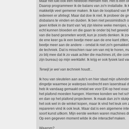
Maar het lukt ook een heleboel mensen niet. Het is een 
Daarop programmeer ik de balans van zo'n installatie. Ik
makkelijk veel gemener maken. Ik kan de loopband van R
iedereen er afvliegt. Maar dat doe ik niet. Ik probeer de 
disbalans te vinden en duiden. Ik ben niet pessimistisch o
geen kritiek in de trant van 'wij zijn kleine weke mensjes,
echt kunnen bloeden en die gaan te onder bij het geweld v
van die band gesmeten wordt, kun je zoiets denken. Ik z
de ene keer ga ik een beetje meer aan de ene kant zitte
beetje meer aan de andere – omdat ik niet zo'n gemakkel
de techniek. Dat is misschien raar om van mij te horen, m
zo blij mee dat ik zo vaak achter die machines zit, die co
zijn bureau) op mijn werktafel. Ik krijg er ook fysiek last van
Terwijl je wel van techniek houdt...
Ik hou van sleutelen aan auto's en hier staat mijn uitvin
dingetje waarmee je waterpas loodrecht een laserstraal de
heb ik vandaag gemaakt omdat we voor EI4 op heel exact
het plafond moesten hangen. Hiermee konden we het sch
en dan op het plafond projecteren. Ik maak dan zo'n stuk
het ook wel in de winkel kopen, maar ik vind het leuk om 
repareren vind ik ook leuk. Maar dat is een algemene inter
soort kunst uitkom. Mijn eerste werken waren machines die
Op een gegeven moment wilde ik die interactief maken.
Waarom?