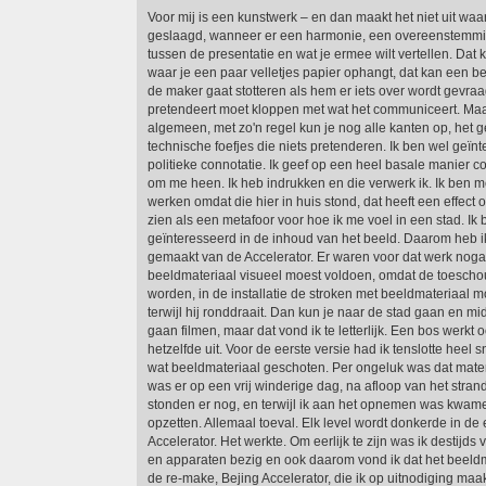
Voor mij is een kunstwerk – en dan maakt het niet uit wa
geslaagd, wanneer er een harmonie, een overeenstemmi
tussen de presentatie en wat je ermee wilt vertellen. Dat 
waar je een paar velletjes papier ophangt, dat kan een b
de maker gaat stotteren als hem er iets over wordt gevra
pretendeert moet kloppen met wat het communiceert. Maar
algemeen, met zo'n regel kun je nog alle kanten op, het 
technische foefjes die niets pretenderen. Ik ben wel geïnt
politieke connotatie. Ik geef op een heel basale manier
om me heen. Ik heb indrukken en die verwerk ik. Ik ben 
werken omdat die hier in huis stond, dat heeft een effect
zien als een metafoor voor hoe ik me voel in een stad. Ik 
geïnteresseerd in de inhoud van het beeld. Daarom heb 
gemaakt van de Accelerator. Er waren voor dat werk noga
beeldmateriaal visueel moest voldoen, omdat de toeschouw
worden, in de installatie de stroken met beeldmateriaal m
terwijl hij ronddraait. Dan kun je naar de stad gaan en m
gaan filmen, maar dat vond ik te letterlijk. Een bos werkt oo
hetzelfde uit. Voor de eerste versie had ik tenslotte heel 
wat beeldmateriaal geschoten. Per ongeluk was dat materi
was er op een vrij winderige dag, na afloop van het stran
stonden er nog, en terwijl ik aan het opnemen was kwam
opzetten. Allemaal toeval. Elk level wordt donkerde in de 
Accelerator. Het werkte. Om eerlijk te zijn was ik destijds
en apparaten bezig en ook daarom vond ik dat het beeldm
de re-make, Bejing Accelerator, die ik op uitnodiging maakt