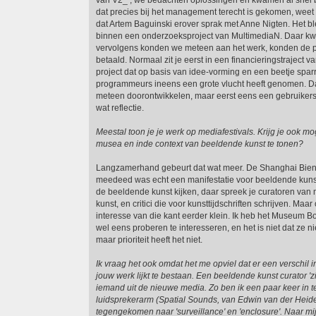
van V2_ , we bedachten oplossingen en kwamen al snel bi
dat precies bij het management terecht is gekomen, weet 
dat Artem Baguinski erover sprak met Anne Nigten. Het bl
binnen een onderzoeksproject van MultimediaN. Daar kw
vervolgens konden we meteen aan het werk, konden de
betaald. Normaal zit je eerst in een financieringstraject va
project dat op basis van idee-vorming en een beetje spa
programmeurs ineens een grote vlucht heeft genomen. Da
meteen doorontwikkelen, maar eerst eens een gebruikerst
wat reflectie.
Meestal toon je je werk op mediafestivals. Krijg je ook m
musea en inde context van beeldende kunst te tonen?
Langzamerhand gebeurt dat wat meer. De Shanghai Bien
meedeed was echt een manifestatie voor beeldende kuns
de beeldende kunst kijken, daar spreek je curatoren va
kunst, en critici die voor kunsttijdschriften schrijven. Maa
interesse van die kant eerder klein. Ik heb het Museum 
wel eens proberen te interesseren, en het is niet dat ze ni
maar prioriteit heeft het niet.
Ik vraag het ook omdat het me opviel dat er een verschil in 
jouw werk lijkt te bestaan. Een beeldende kunst curator 'zi
iemand uit de nieuwe media. Zo ben ik een paar keer in t
luidsprekerarm (Spatial Sounds, van Edwin van der Heide
tegengekomen naar 'surveillance' en 'enclosure'. Naar mijn